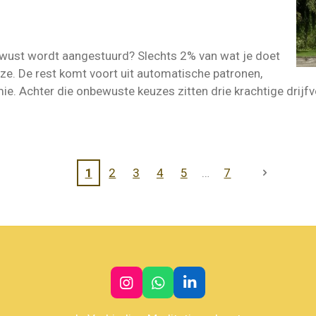
ewust wordt aangestuurd? Slechts 2% van wat je doet
ze. De rest komt voort uit automatische patronen,
e. Achter die onbewuste keuzes zitten drie krachtige drijfv
1
2
3
4
5
7
I
W
L
n
h
i