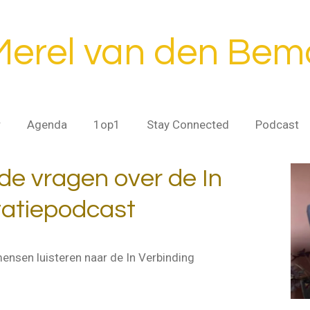
Merel van den Bem
r
Agenda
1op1
Stay Connected
Podcast
de vragen over de In
tatiepodcast
mensen luisteren naar de In Verbinding