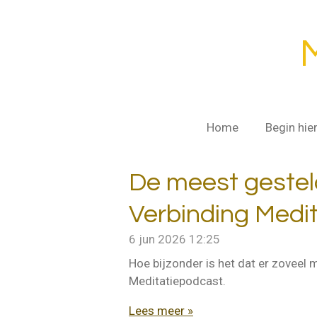
Ga
direct
naar
de
hoofdinhoud
Home
Begin hie
De meest gestel
Verbinding Medi
6 jun 2026
12:25
Hoe bijzonder is het dat er zoveel 
Meditatiepodcast.
Lees meer »