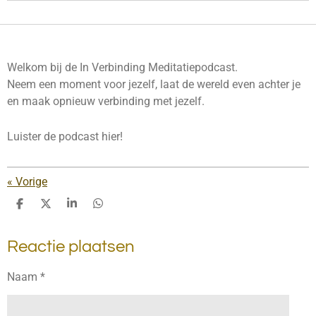
Welkom bij de In Verbinding Meditatiepodcast.
Neem een moment voor jezelf, laat de wereld even achter je
en maak opnieuw verbinding met jezelf.
Luister de podcast hier!
«
Vorige
D
D
S
D
e
e
h
e
l
e
a
l
Reactie plaatsen
e
l
r
e
n
e
n
Naam *