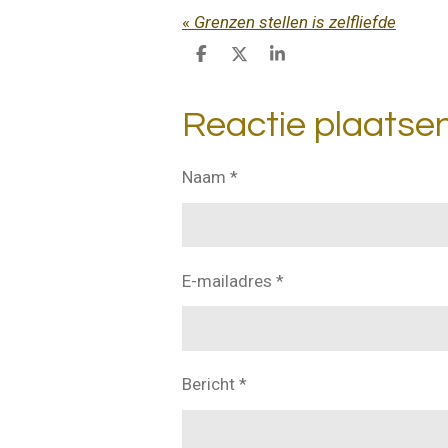
«
Grenzen stellen is zelfliefde
D
D
S
e
e
h
l
e
a
e
l
r
Reactie plaatse
n
e
Naam *
E-mailadres *
Bericht *