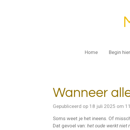
Ga
direct
naar
de
hoofdinhoud
Home
Begin hie
Wanneer alle
Gepubliceerd op 18 juli 2025 om 1
Soms weet je het ineens. Of misschi
Dat gevoel van:
het oude werkt niet