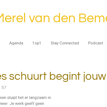
Merel van den Bem
r
Agenda
1op1
Stay Connected
Podcast
s schuurt begint jouw 
1:57
en sluipt het er langzaam in.
 meer
. Je werk geeft geen