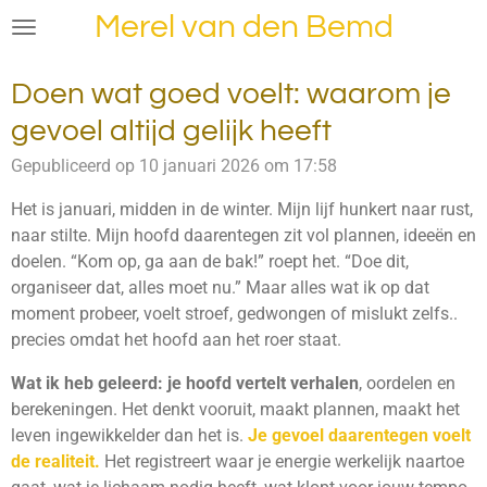
Merel van den Bemd
Ga
direct
naar
Doen wat goed voelt: waarom je
de
gevoel altijd gelijk heeft
hoofdinhoud
Gepubliceerd op 10 januari 2026 om 17:58
Het is januari, midden in de winter. Mijn lijf hunkert naar rust,
naar stilte. Mijn hoofd daarentegen zit vol plannen, ideeën en
doelen. “Kom op, ga aan de bak!” roept het. “Doe dit,
organiseer dat, alles moet nu.” Maar alles wat ik op dat
moment probeer, voelt stroef, gedwongen of mislukt zelfs..
precies omdat het hoofd aan het roer staat.
Wat ik heb geleerd: je hoofd vertelt verhalen
, oordelen en
berekeningen. Het denkt vooruit, maakt plannen, maakt het
leven ingewikkelder dan het is.
Je gevoel daarentegen voelt
de realiteit.
Het registreert waar je energie werkelijk naartoe