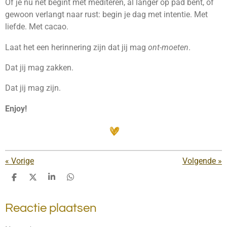
Of je nu net begint met mediteren, al langer op pad bent, of
gewoon verlangt naar rust: begin je dag met intentie. Met
liefde. Met cacao.
Laat het een herinnering zijn dat jij mag
ont-moeten
.
Dat jij mag zakken.
Dat jij mag zijn.
Enjoy!
«
Vorige
Volgende
»
D
D
S
D
e
e
h
e
l
e
a
l
Reactie plaatsen
e
l
r
e
n
e
n