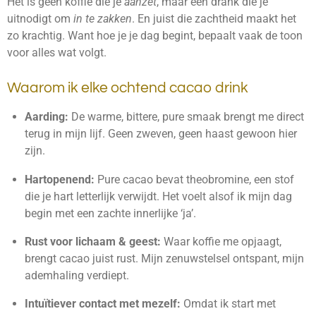
Het is geen koffie die je
aanzet
, maar een drank die je
uitnodigt om
in te zakken
. En juist die zachtheid maakt het
zo krachtig. Want hoe je je dag begint, bepaalt vaak de toon
voor alles wat volgt.
Waarom ik elke ochtend cacao drink
Aarding:
De warme, bittere, pure smaak brengt me direct
terug in mijn lijf. Geen zweven, geen haast gewoon hier
zijn.
Hartopenend:
Pure cacao bevat theobromine, een stof
die je hart letterlijk verwijdt. Het voelt alsof ik mijn dag
begin met een zachte innerlijke ‘ja’.
Rust voor lichaam & geest:
Waar koffie me opjaagt,
brengt cacao juist rust. Mijn zenuwstelsel ontspant, mijn
ademhaling verdiept.
Intuïtiever contact met mezelf:
Omdat ik start met