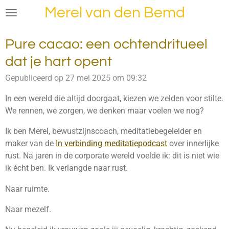
Merel van den Bemd
Ga
direct
naar
Pure cacao: een ochtendritueel
de
dat je hart opent
hoofdinhoud
Gepubliceerd op 27 mei 2025 om 09:32
In een wereld die altijd doorgaat, kiezen we zelden voor stilte.
We rennen, we zorgen, we denken maar voelen we nog?
Ik ben Merel, bewustzijnscoach, meditatiebegeleider en
maker van de
In verbinding meditatiepodcast
over innerlijke
rust. Na jaren in de corporate wereld voelde ik: dit is niet wie
ik écht ben. Ik verlangde naar rust.
Naar ruimte.
Naar mezelf.