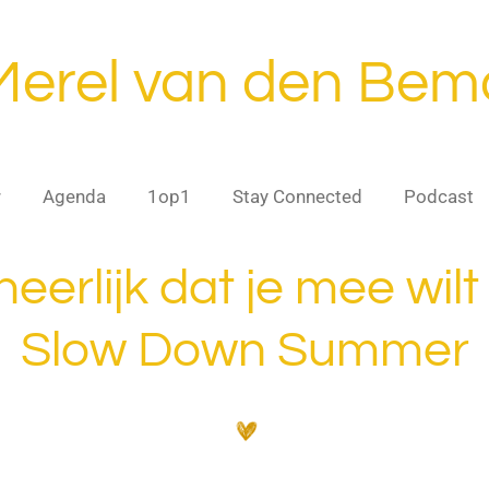
Merel van den Bem
r
Agenda
1op1
Stay Connected
Podcast
heerlijk dat je mee wil
Slow Down Summer