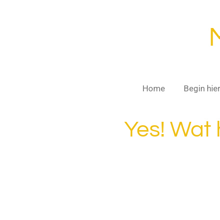
Ga
direct
naar
de
hoofdinhoud
Home
Begin hie
Yes! Wat 