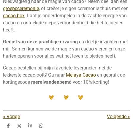
Nieuwsgierig naar de magie van cacao? Neem deel aan een
groepsceremonie,
of creëer je eigen ceremonie thuis met een
cacao box
. Laat je onderdompelen in de zachte energie van
cacao en ontdek de diepe verbondenheid die het te bieden
heeft.
Geniet van deze prachtige ervaring
en deel je inzichten met
mij. Samen kunnen we de magie van cacao vieren en onze
harten openen voor alles wat het leven te bieden heeft.
Cacao bestellen bij mijn favoriete leverancier met de
lekkerste cacao ooit? Ga naar
Melaya Cacao
en gebruik de
kortingscode
merelvandenbemd
voor 10% korting!
«
Vorige
Volgende
»
D
D
S
D
e
e
h
e