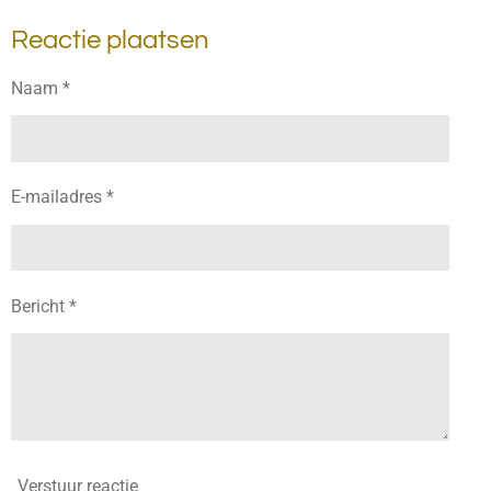
l
e
a
l
Reactie plaatsen
e
l
r
e
n
e
n
Naam *
E-mailadres *
Bericht *
Verstuur reactie