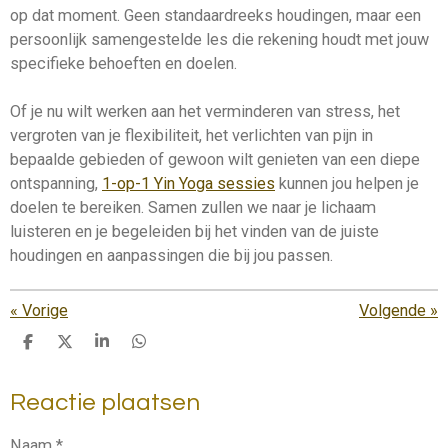
op dat moment. Geen standaardreeks houdingen, maar een
persoonlijk samengestelde les die rekening houdt met jouw
specifieke behoeften en doelen.
Of je nu wilt werken aan het verminderen van stress, het
vergroten van je flexibiliteit, het verlichten van pijn in
bepaalde gebieden of gewoon wilt genieten van een diepe
ontspanning,
1-op-1 Yin Yoga sessies
kunnen jou helpen je
doelen te bereiken. Samen zullen we naar je lichaam
luisteren en je begeleiden bij het vinden van de juiste
houdingen en aanpassingen die bij jou passen.
«
Vorige
Volgende
»
D
D
S
D
e
e
h
e
l
e
a
l
Reactie plaatsen
e
l
r
e
n
e
n
Naam *