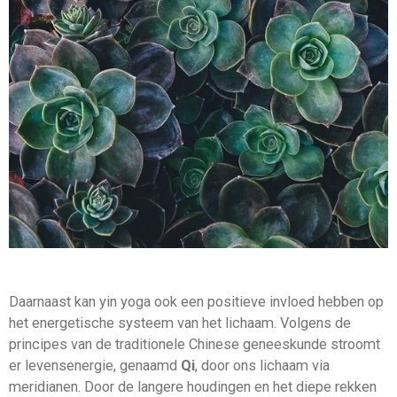
Daarnaast kan yin yoga ook een positieve invloed hebben op
het energetische systeem van het lichaam. Volgens de
principes van de traditionele Chinese geneeskunde stroomt
er levensenergie, genaamd
Qi
, door ons lichaam via
meridianen. Door de langere houdingen en het diepe rekken