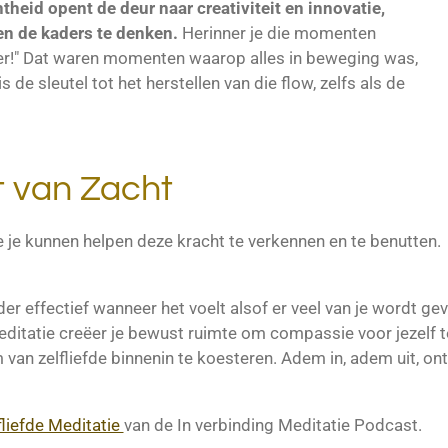
theid opent de deur naar creativiteit en innovatie,
ten de kaders te denken.
Herinner je die momenten
kker!" Dat waren momenten waarop alles in beweging was,
s de sleutel tot het herstellen van die flow, zelfs als de
t van Zacht
e je kunnen helpen deze kracht te verkennen en te benutten.
der effectief wanneer het voelt alsof er veel van je wordt gev
itatie creëer je bewust ruimte om compassie voor jezelf te
 van zelfliefde binnenin te koesteren. Adem in, adem uit, on
fliefde Meditatie
van de In verbinding Meditatie Podcast.