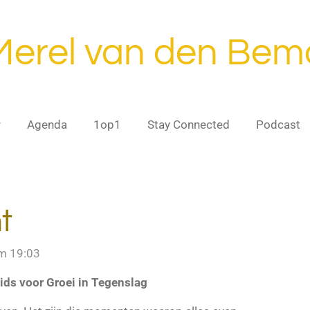
Merel van den Bem
r
Agenda
1op1
Stay Connected
Podcast
t
om 19:03
ids voor Groei in Tegenslag