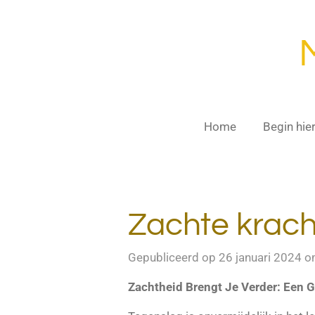
Ga
direct
naar
de
hoofdinhoud
Home
Begin hie
Zachte krach
Gepubliceerd op 26 januari 2024 
Zachtheid Brengt Je Verder: Een G