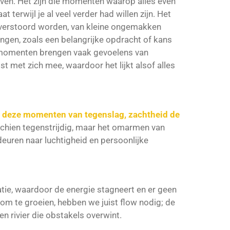
leven. Het zijn die momenten waarop alles even
aat terwijl je al veel verder had willen zijn. Het
verstoord worden, van kleine ongemakken
llingen, zoals een belangrijke opdracht of kans
e momenten brengen vaak gevoelens van
gst met zich mee, waardoor het lijkt alsof alles
t in deze momenten van tegenslag, zachtheid de
schien tegenstrijdig, maar het omarmen van
 deuren naar luchtigheid en persoonlijke
tie, waardoor de energie stagneert en er geen
om te groeien, hebben we juist flow nodig; de
n rivier die obstakels overwint.