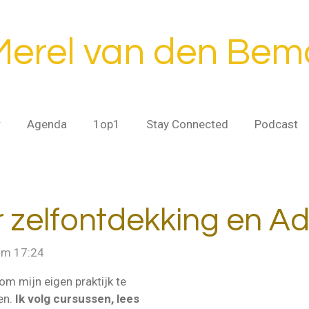
Merel van den Bem
r
Agenda
1op1
Stay Connected
Podcast
ar zelfontdekking en 
om 17:24
om mijn eigen praktijk te
en.
Ik volg cursussen, lees