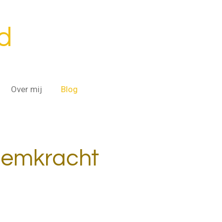
d
Over mij
Blog
Ademkracht