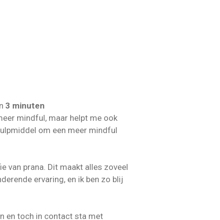
an
3 minuten
meer mindful, maar helpt me ook
 hulpmiddel om een meer mindful
e van prana. Dit maakt alles zoveel
derende ervaring, en ik ben zo blij
en en toch in contact sta met