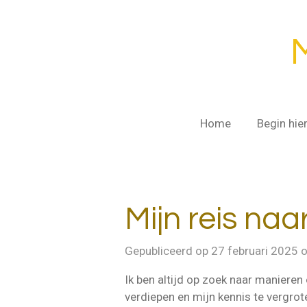
Ga
direct
naar
de
hoofdinhoud
Home
Begin hie
Mijn reis na
Gepubliceerd op 27 februari 2025 
Ik ben altijd op zoek naar manieren 
verdiepen en mijn kennis te vergrot