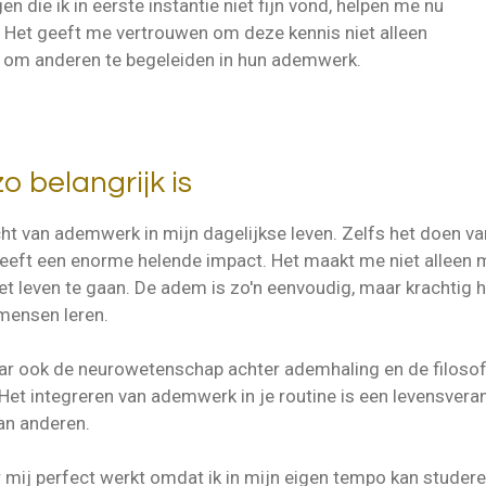
n die ik in eerste instantie niet fijn vond, helpen me nu
 Het geeft me vertrouwen om deze kennis niet alleen
k om anderen te begeleiden in hun ademwerk.
belangrijk is
cht van ademwerk in mijn dagelijkse leven. Zelfs het doen v
eeft een enorme helende impact. Het maakt me niet alleen 
t leven te gaan. De adem is zo'n eenvoudig, maar krachtig
 mensen leren.
maar ook de neurowetenschap achter ademhaling en de filosofi
 Het integreren van ademwerk in je routine is een levensveran
an anderen.
or mij perfect werkt omdat ik in mijn eigen tempo kan studer