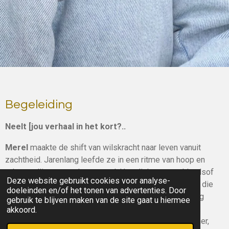
Begeleiding
Neelt [jou verhaal in het kort?..
Merel
maakte de shift van wilskracht naar leven vanuit
zachtheid. Jarenlang leefde ze in een ritme van hoop en
teleurstelling, maand na maand. Haar lichaam voelde alsof
Deze website gebruikt cookies voor analyse-
het haar in de steek liet, en alles begon te wankelen. In die
doeleinden en/of het tonen van advertenties. Door
rauwheid kwam de omslag. Ze ontdekte dat ze niet nóg
gebruik te blijven maken van de site gaat u hiermee
harder hoefde te vechten, maar zachter mocht worden.
akkoord.
Liefde voor zichzelf, voor haar lichaam, voor haar partner,